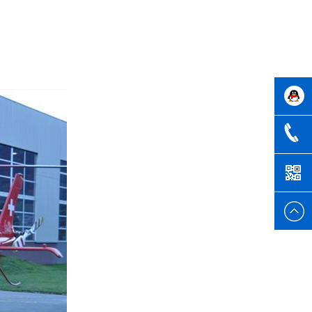
客户号
1321053