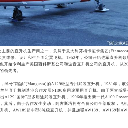
是世界上主要的直升机生产商之一，隶属于意大利芬梅卡尼卡集团(Finmec
要负责维修、设计和生产固定翼飞机。1952年，公司开始进军直升
也开始专利生产美国西科斯基公司和波音直升机公司的直升机。从20
的领先者。
绰号“猫鼬”(Mangusta)的A129轻型专用武装直升机，198
国和荷兰的直升机制造业合作发展NH90多用途军用直升机。由于阿古
9“国际”型多用途武装直升机，1996年推出新一代A109 Power型，
飞机，其后，由于合作发生变动，阿古斯塔拥有合资公司全部股权，飞机型号
直升机、AW189超中型8吨级直升机，并且加强AW139、AW169